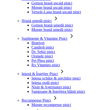
Gemon hrană uscată pisici
Monge hrană uscată pisici
Versele-Laga hrană uscată pisici
Hrană umedă pisici
Gemon hrană umedă pisici
Monge hrană umedă pisici
Suplimente & Vitamine Pisici
Bistrivet
Candioli pisici
Dr. Sekiz pisici
Oralade pisici
Pet Phos pisici
Rx Vitamins pisici
Igienă & Îngrijire Pisici
Igiena ochilor & urechilor pisici
Igiena orală pisici
Nisip & Așternuturi pisici
Șampoane & îngrijirea blănii pisici
Recompense Pisici
Monge recompense pisici