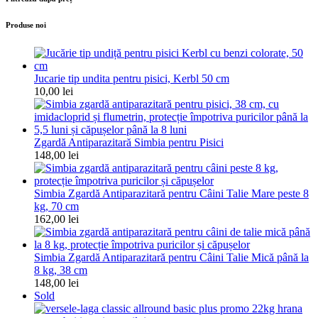
Produse noi
Jucarie tip undita pentru pisici, Kerbl 50 cm
10,00
lei
Zgardă Antiparazitară Simbia pentru Pisici
148,00
lei
Simbia Zgardă Antiparazitară pentru Câini Talie Mare peste 8
kg, 70 cm
162,00
lei
Simbia Zgardă Antiparazitară pentru Câini Talie Mică până la
8 kg, 38 cm
148,00
lei
Sold