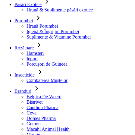
Păsări Exotice
Hrană & Suplimente păsări exotice
Porumbei
Hrană Porumbei
Igienă & Îngrijire Porumbei
Suplimente & Vitamine Porumbei
Rozătoare
Hamsteri
Iepuri
Porcușori de Guineea
Insecticide
Combaterea Muștelor
Branduri
Belgica De Weerd
Bistrivet
Candioli Pharma
Ceva
Domes Pharma
Gemon
Macahl Animal Health
Monge