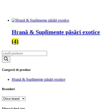
Hrană & Suplimente păsări exotice
(4)
Products
search
Categorii de produse
Hrană & Suplimente păsări exotice
Branduri
Filtrează după preț