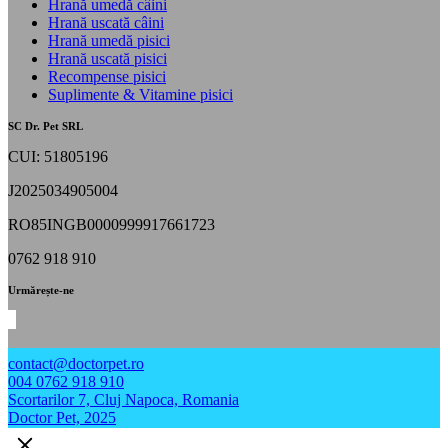
Hrană umedă câini
Hrană uscată câini
Hrană umedă pisici
Hrană uscată pisici
Recompense pisici
Suplimente & Vitamine pisici
SC Dr. Pet SRL
CUI: 51805196
J2025034905004
RO85INGB0000999917661723
0762 918 910
Urmărește-ne
contact@doctorpet.ro
004 0762 918 910
Scortarilor 7, Cluj Napoca, Romania
Doctor Pet, 2025