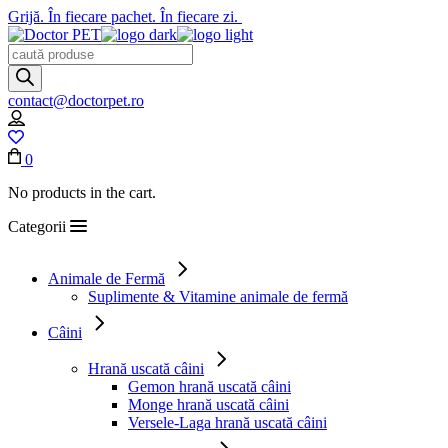
Skip
Grijă.
În fiecare pachet.
În fiecare zi.
to
the
Products
content
search
contact@doctorpet.ro
0
No products in the cart.
Categorii
Animale de Fermă
Suplimente & Vitamine animale de fermă
Câini
Hrană uscată câini
Gemon hrană uscată câini
Monge hrană uscată câini
Versele-Laga hrană uscată câini